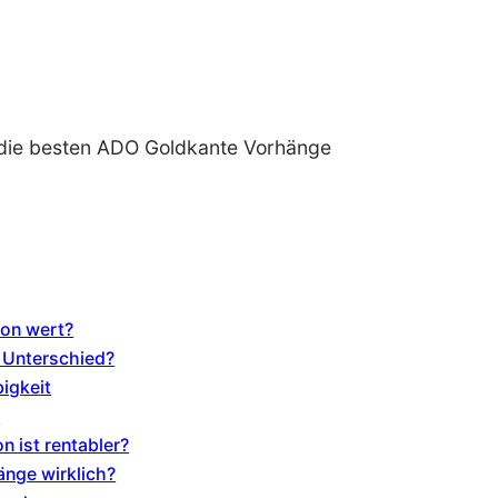
ion wert?
 Unterschied?
bigkeit
t
 ist rentabler?
nge wirklich?