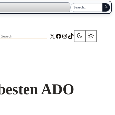
🔍
X
Facebook
Instagram
TikTok
Search
 besten ADO