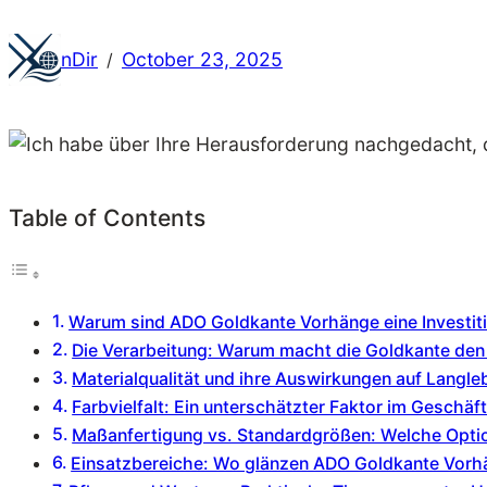
nDir
October 23, 2025
/
Table of Contents
Warum sind ADO Goldkante Vorhänge eine Investit
Die Verarbeitung: Warum macht die Goldkante den
Materialqualität und ihre Auswirkungen auf Langle
Farbvielfalt: Ein unterschätzter Faktor im Geschäf
Maßanfertigung vs. Standardgrößen: Welche Option
Einsatzbereiche: Wo glänzen ADO Goldkante Vorhä