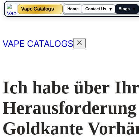
Vape Catalogs
▾
▾
Home
Contact Us
Blogs
Skip
to
content
VAPE CATALOGS
Ich habe über Ih
Herausforderung 
Goldkante Vorhä