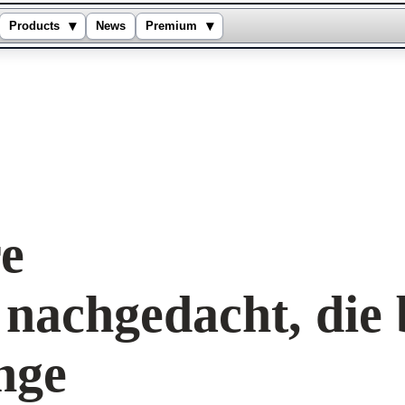
▾
▾
Products
News
Premium
re
nachgedacht, die
nge